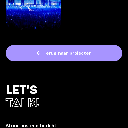
Terug naar projecten
LET'S
TALK!
Stuur ons een bericht